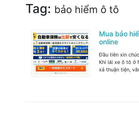
Tag:
bảo hiểm ô tô
Mua bảo hiể
online
Đầu tiên xin chú
Khi lái xe ô tô 
xá thuận tiện, v