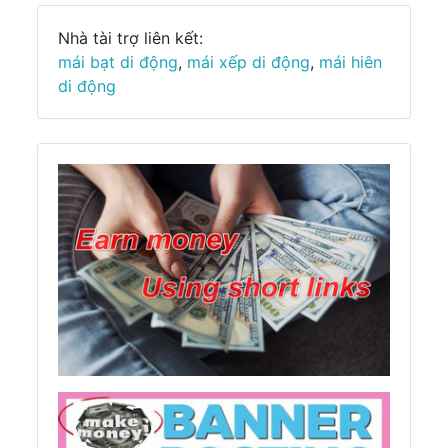
Nhà tài trợ liên kết:
mái bạt di động
,
mái xếp di động
,
mái hiên
di động