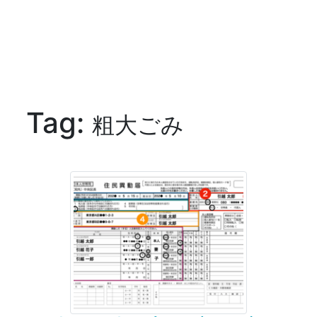
Tag:
粗大ごみ