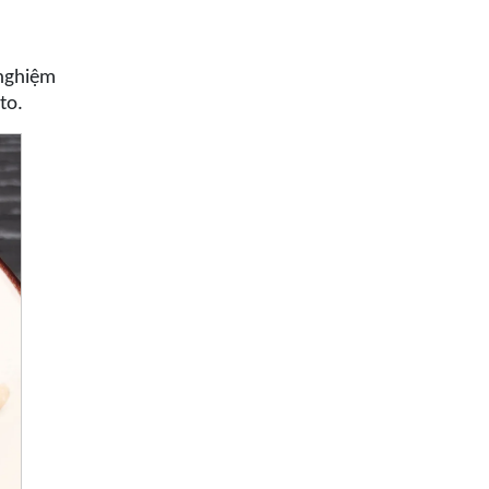
 nghiệm
to.