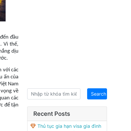
 đến đầu
 Vì thế,
nắng dịu
ước.
n với các
ấu ấn của
Việt Nam
 vọng về
quan các
ực để tận
Recent Posts
Thủ tục gia hạn visa gia đình