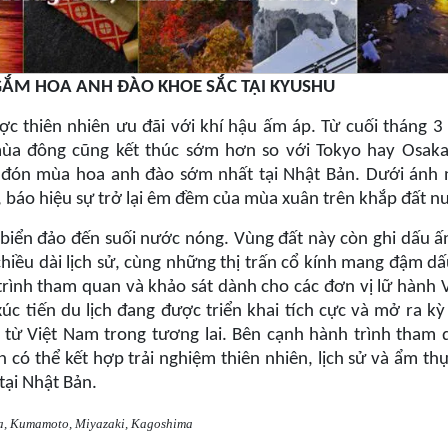
ẮM HOA ANH ĐÀO KHOE SẮC TẠI KYUSHU
ợc thiên nhiên ưu đãi với khí hậu ấm áp. Từ cuối tháng 3
mùa đông cũng kết thúc sớm hơn so với Tokyo hay Osaka.
 đón mùa hoa anh đào sớm nhất tại Nhật Bản. Dưới ánh 
báo hiệu sự trở lại êm đềm của mùa xuân trên khắp đất n
, biển đảo đến suối nước nóng. Vùng đất này còn ghi dấu ấ
chiều dài lịch sử, cùng những thị trấn cổ kính mang đậm d
rình tham quan và khảo sát dành cho các đơn vị lữ hành 
c tiến du lịch đang được triển khai tích cực và mở ra kỳ
h từ Việt Nam trong tương lai. Bên cạnh hành trình tham 
có thể kết hợp trải nghiệm thiên nhiên, lịch sử và ẩm th
tại Nhật Bản.
ta, Kumamoto, Miyazaki, Kagoshima