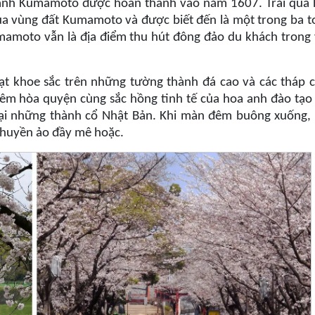
thành Kumamoto được hoàn thành vào năm 1607. Trải qua
của vùng đất Kumamoto và được biết đến là một trong ba t
mamoto vẫn là địa điểm thu hút đông đảo du khách trong 
ạt khoe sắc trên những tường thành đá cao và các tháp 
êm hòa quyện cùng sắc hồng tinh tế của hoa anh đào tạo
 tại những thành cổ Nhật Bản. Khi màn đêm buông xuống,
n huyền ảo đầy mê hoặc.