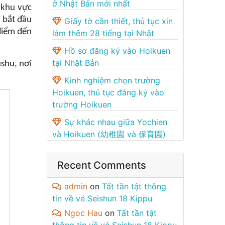
ở Nhật Bản mới nhất
 khu vực
 bắt đầu
Giấy tờ cần thiết, thủ tục xin
điểm đến
làm thêm 28 tiếng tại Nhật
Hồ sơ đăng ký vào Hoikuen
tại Nhật Bản
ushu, nơi
Kinh nghiệm chọn trường
Hoikuen, thủ tục đăng ký vào
trường Hoikuen
Sự khác nhau giữa Yochien
và Hoikuen (幼稚園 và 保育園)
Recent Comments
admin
on
Tất tần tật thông
tin về vé Seishun 18 Kippu
Ngoc Hau
on
Tất tần tật