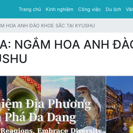
Trang chủ
Kinh nghiệm
Công việc
Du lịch
Văn
M HOA ANH ĐÀO KHOE SẮC TẠI KYUSHU
A: NGẮM HOA ANH ĐÀ
USHU