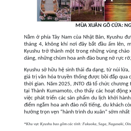
MÙA XUÂN GÕ CỬA: NG
Nằm ở phía Tây Nam của Nhật Bản, Kyushu
đư
tháng 4, không khí nơi đây bắt đầu ấm lên, 
Kyushu trở thành một trong những vùng chào
dàng, những chùm hoa anh đào bung nở rực rỡ, 
Kyushu sở hữu hệ sinh thái đa dạng, từ núi lửa
giá trị văn hóa truyền thống được bồi đắp qua 
thời gian. Năm 2025, JNTO đã tổ chức chương t
tại Thành Kumamoto, cho thấy các hoạt động xú
việc phát triển các sản phẩm du lịch khởi hàn
điểm ngắm hoa anh đào nổi tiếng, du khách còn 
hưởng trọn vẹn “hành trình du xuân” sớm nhất 
*Khu vực Kyushu bao gồm các tỉnh: Fukuoka, Saga, Nagasaki, Oi