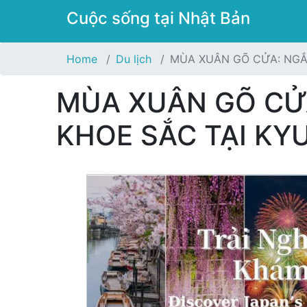
Cuộc sống tại Nhật Bản
Home
Du lịch
MÙA XUÂN GÕ CỬA: NGẮ
MÙA XUÂN GÕ CỬ
KHOE SẮC TẠI KY