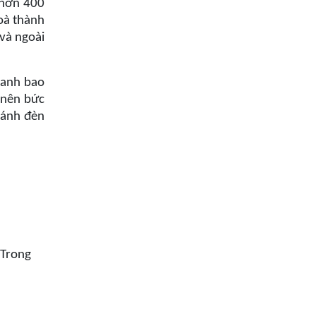
 hơn 400
oà thành
và ngoài
canh bao
 nên bức
 ánh đèn
Trong