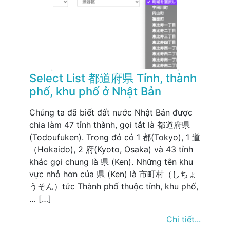
Select List 都道府県 Tỉnh, thành
phố, khu phố ở Nhật Bản
Chúng ta đã biết đất nước Nhật Bản được
chia làm 47 tỉnh thành, gọi tắt là 都道府県
(Todoufuken). Trong đó có 1 都(Tokyo), 1 道
（Hokaido), 2 府(Kyoto, Osaka) và 43 tỉnh
khác gọi chung là 県 (Ken). Những tên khu
vực nhỏ hơn của 県 (Ken) là 市町村（しちょ
うそん）tức Thành phố thuộc tỉnh, khu phố,
… […]
Chi tiết...