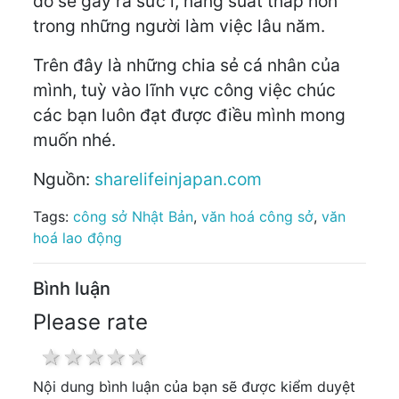
đó sẽ gây ra sức ì, năng suất thấp hơn
trong những người làm việc lâu năm.
Trên đây là những chia sẻ cá nhân của
mình, tuỳ vào lĩnh vực công việc chúc
các bạn luôn đạt được điều mình mong
muốn nhé.
Nguồn:
sharelifeinjapan.com
Tags:
công sở Nhật Bản
,
văn hoá công sở
,
văn
hoá lao động
Bình luận
Please rate
1 star
2 stars
3 stars
4 stars
5 stars
Nội dung bình luận của bạn sẽ được kiểm duyệt